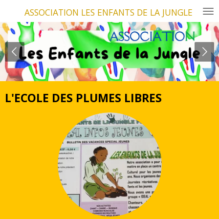
Passer
ASSOCIATION LES ENFANTS DE LA JUNGLE
au
contenu
principal
L'ECOLE DES PLUMES LIBRES