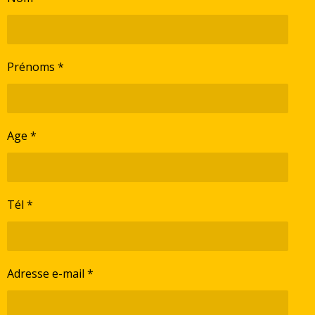
Prénoms *
Age *
Tél *
Adresse e-mail *