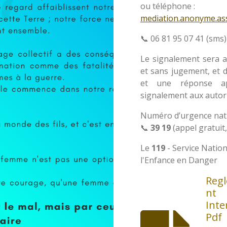
ou téléphone :
mediation.anonyme.as
📞 06 81 95 07 41 (sms)
Le signalement sera acc
et sans jugement, et 
et une réponse app
signalement aux autor
Numéro d’urgence nat
📞
39 19
(appel gratuit
Le
119
- Service Nation
l'Enfance en Danger
Reg
nt
Inte
Pdf