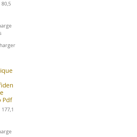
 80,5
harge
s
charger
tique
fiden
te
 Pdf
 177,1
harge