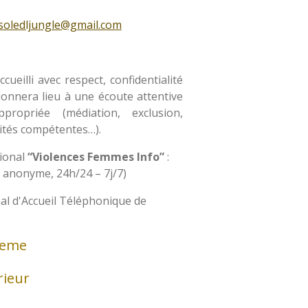
soledljungle@gmail.com
ueilli avec respect, confidentialité
donnera lieu à une écoute attentive
ropriée (médiation, exclusion,
ités compétentes…).
ional
“Violences Femmes Info”
:
, anonyme, 24h/24 – 7j/7)
al d'Accueil Téléphonique de
leme
rieur