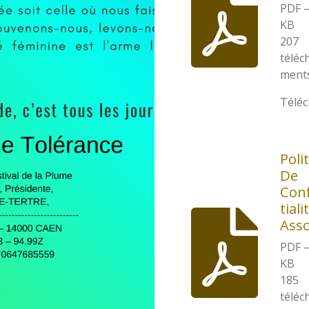
PDF –
KB
207
téléc
ment
Télé
Poli
De
Con
tiali
Asso
PDF –
KB
185
téléc