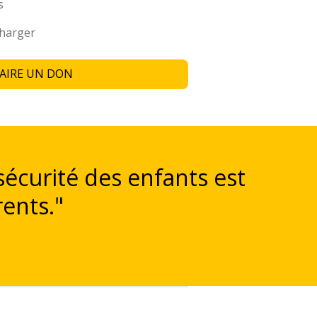
s
charger
FAIRE UN DON
sécurité des enfants est
rents."