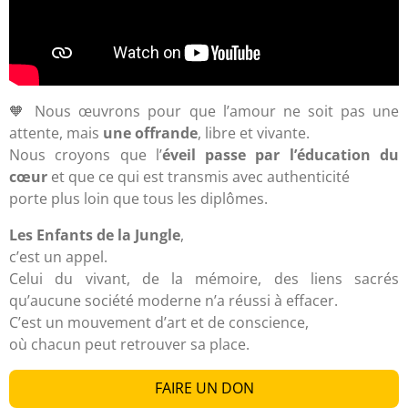
🧡 Nous œuvrons pour que l’amour ne soit pas une
attente, mais
une offrande
, libre et vivante.
Nous croyons que l’
éveil passe par l’éducation du
cœur
et que ce qui est transmis avec authenticité
porte plus loin que tous les diplômes.
Les Enfants de la Jungle
,
c’est un appel.
Celui du vivant, de la mémoire, des liens sacrés
qu’aucune société moderne n’a réussi à effacer.
C’est un mouvement d’art et de conscience,
où chacun peut retrouver sa place.
FAIRE UN DON