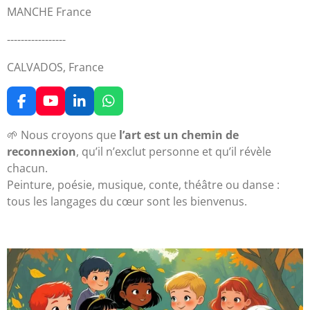
MANCHE France
-----------------
CALVADOS, France
F
Y
L
W
a
o
i
h
c
u
n
a
🌱 Nous croyons que
l’art est un chemin de
e
T
k
t
reconnexion
, qu’il n’exclut personne et qu’il révèle
b
u
e
s
chacun.
o
b
d
A
Peinture, poésie, musique, conte, théâtre ou danse :
o
e
I
p
k
n
p
tous les langages du cœur sont les bienvenus.