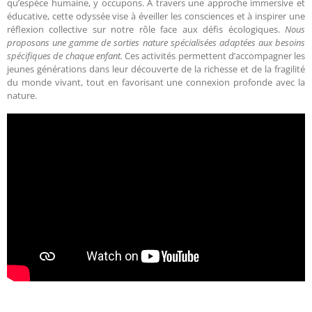
qu’espèce humaine, y occupons. À travers une approche immersive et
éducative, cette odyssée vise à éveiller les consciences et à inspirer une
réflexion collective sur notre rôle face aux défis écologiques.
Nous
proposons une gamme de sorties nature spécialisées adaptées aux besoins
spécifiques de chaque enfant.
Ces activités permettent d’accompagner les
jeunes générations dans leur découverte de la richesse et de la fragilité
du monde vivant, tout en favorisant une connexion profonde avec la
nature.