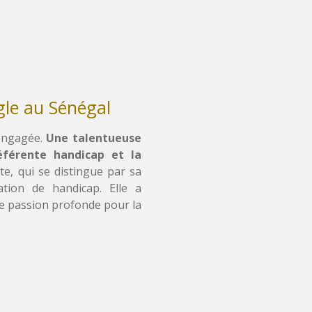
gle au Sénégal
 engagée.
U
ne talentueuse
éférente handicap et la
te, qui se distingue par sa
tion de handicap. Elle a
e passion profonde pour la