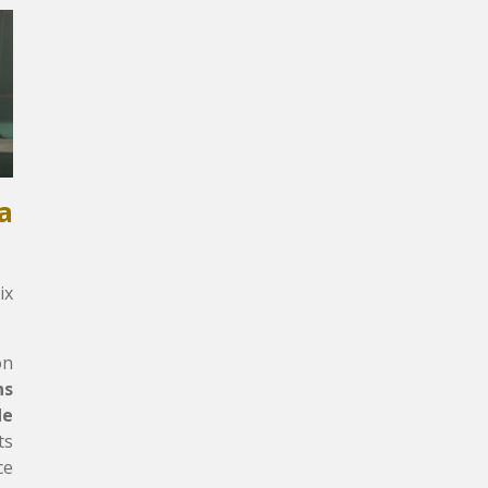
a
ix
on
ns
de
ts
ce